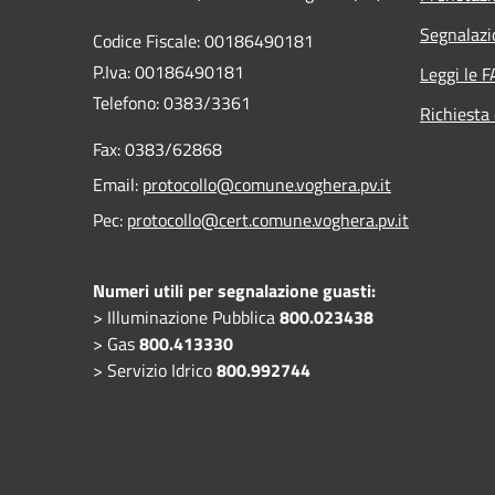
Segnalazi
Codice Fiscale: 00186490181
P.Iva: 00186490181
Leggi le 
Telefono:
0383/3361
Richiesta 
Fax:
0383/62868
Email:
protocollo@comune.voghera.pv.it
Pec:
protocollo@cert.comune.voghera.pv.it
Numeri utili per segnalazione guasti:
> Illuminazione Pubblica
800.023438
> Gas
800.413330
> Servizio Idrico
800.992744