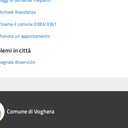
Richiedi Assistenza
Chiama il comune 0383/3361
Prenota un appuntamento
lemi in città
Segnala disservizio
Comune di Voghera