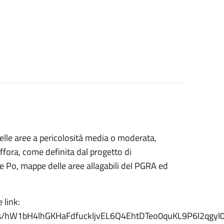
delle aree a pericolosità media o moderata,
ffora, come definita dal progetto di
 Po, mappe delle aree allagabili del PGRA ed
e link:
access/hW1bH4lhGKHaFdfuckIjvEL6Q4EhtDTeo0quKL9P6I2qgyl