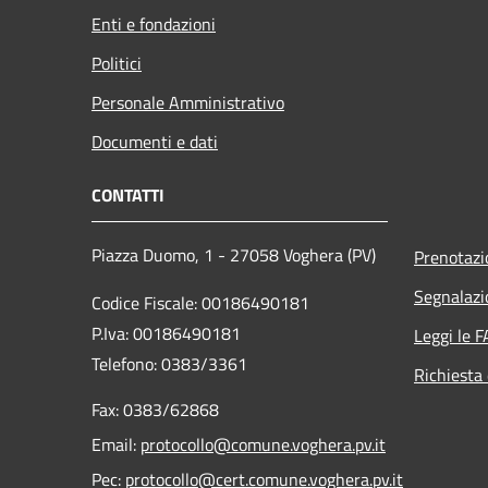
Enti e fondazioni
Politici
Personale Amministrativo
Documenti e dati
CONTATTI
Piazza Duomo, 1 - 27058 Voghera (PV)
Prenotaz
Segnalazi
Codice Fiscale: 00186490181
P.Iva: 00186490181
Leggi le 
Telefono:
0383/3361
Richiesta 
Fax:
0383/62868
Email:
protocollo@comune.voghera.pv.it
Pec:
protocollo@cert.comune.voghera.pv.it