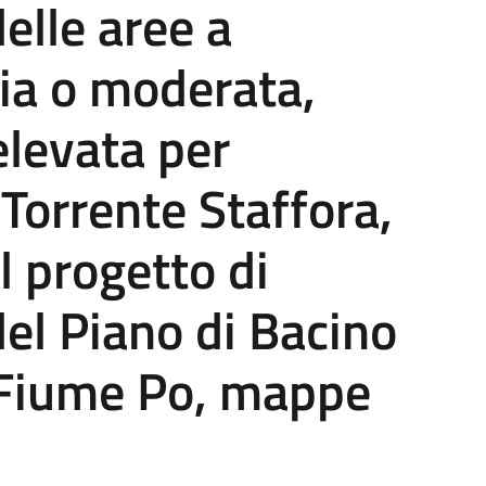
elle aree a
ia o moderata,
elevata per
Torrente Staffora,
l progetto di
el Piano di Bacino
l Fiume Po, mappe