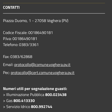
CONTATTI
Piazza Duomo, 1 - 27058 Voghera (PV)
Codice Fiscale: 00186490181
P.Iva: 00186490181
Telefono:
0383/3361
Fax:
0383/62868
Email:
protocollo@comune.voghera.pv.it
Pec:
protocollo@cert.comune.voghera.pv.it
Numeri utili per segnalazione guasti:
> Illuminazione Pubblica
800.023438
> Gas
800.413330
> Servizio Idrico
800.992744