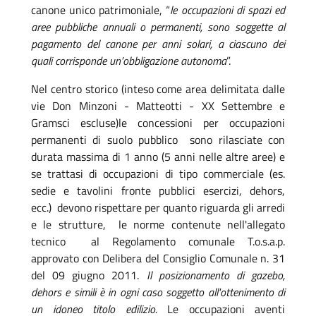
canone unico patrimoniale, “
le occupazioni di spazi ed
aree pubbliche annuali o permanenti, sono soggette al
pagamento del canone per anni solari, a ciascuno dei
quali corrisponde un’obbligazione autonoma
”.
Nel centro storico (inteso come area delimitata dalle
vie Don Minzoni - Matteotti - XX Settembre e
Gramsci escluse)le concessioni per occupazioni
permanenti di suolo pubblico sono rilasciate con
durata massima di 1 anno (5 anni nelle altre aree) e
se trattasi di occupazioni di tipo commerciale (es.
sedie e tavolini fronte pubblici esercizi, dehors,
ecc.) devono rispettare per quanto riguarda gli arredi
e le strutture, le norme contenute nell'allegato
tecnico al Regolamento comunale T.o.s.a.p.
approvato con Delibera del Consiglio Comunale n. 31
del 09 giugno 2011.
Il posizionamento di gazebo,
dehors e simili è in ogni caso soggetto all'ottenimento di
un idoneo titolo edilizio.
Le occupazioni aventi