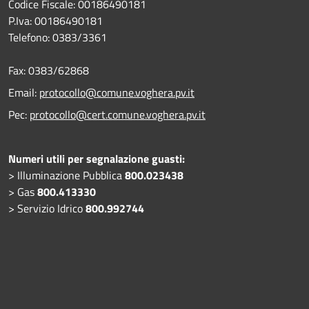
Codice Fiscale: 00186490181
P.Iva: 00186490181
Telefono:
0383/3361
Fax:
0383/62868
Email:
protocollo@comune.voghera.pv.it
Pec:
protocollo@cert.comune.voghera.pv.it
Numeri utili per segnalazione guasti:
> Illuminazione Pubblica
800.023438
> Gas
800.413330
> Servizio Idrico
800.992744