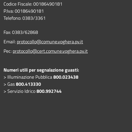
Codice Fiscale: 00186490181
P.Iva: 00186490181
Telefono:
0383/3361
Fax:
0383/62868
Email:
protocollo@comune.voghera.pv.it
Pec:
protocollo@cert.comune.voghera.pv.it
Numeri utili per segnalazione guasti:
> Illuminazione Pubblica
800.023438
> Gas
800.413330
> Servizio Idrico
800.992744