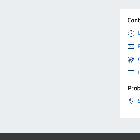
Cont
Prob