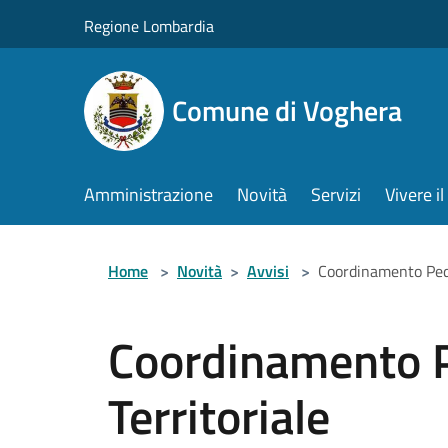
Salta al contenuto principale
Regione Lombardia
Comune di Voghera
Amministrazione
Novità
Servizi
Vivere 
Home
>
Novità
>
Avvisi
>
Coordinamento Peda
Coordinamento 
Territoriale