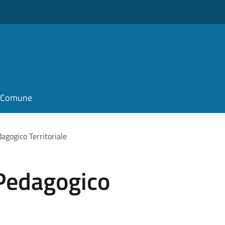
il Comune
gogico Territoriale
Pedagogico