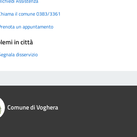
Richiedi Assistenza
Chiama il comune 0383/3361
Prenota un appuntamento
lemi in città
Segnala disservizio
Comune di Voghera