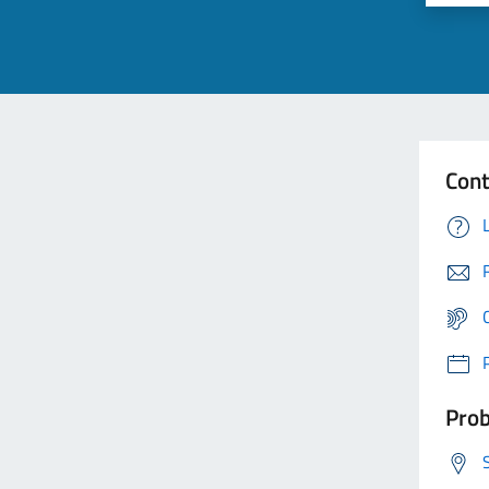
Cont
Prob