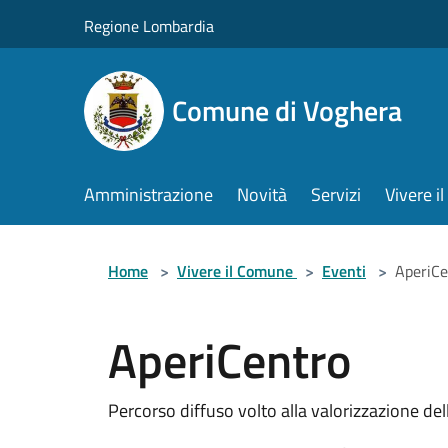
Salta al contenuto principale
Regione Lombardia
Comune di Voghera
Amministrazione
Novità
Servizi
Vivere 
Home
>
Vivere il Comune
>
Eventi
>
AperiCe
AperiCentro
Percorso diffuso volto alla valorizzazione dell