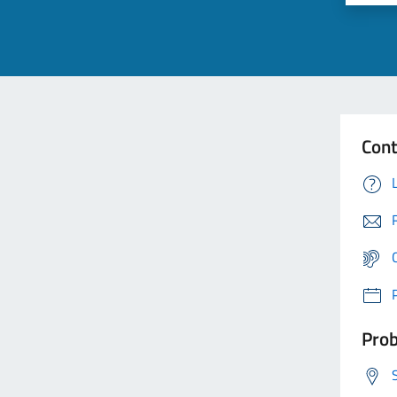
Cont
Prob