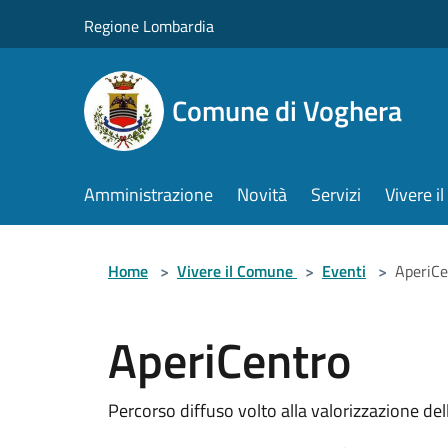
Salta al contenuto principale
Regione Lombardia
Comune di Voghera
Amministrazione
Novità
Servizi
Vivere 
Home
>
Vivere il Comune
>
Eventi
>
AperiCe
AperiCentro
Percorso diffuso volto alla valorizzazione dell