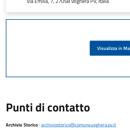
Via Emilia, 7, 27058 Voghera PV, Italia
Visualizza in M
Punti di contatto
Archivio Storico
:
archiviostorico@comune.voghera.pv.it